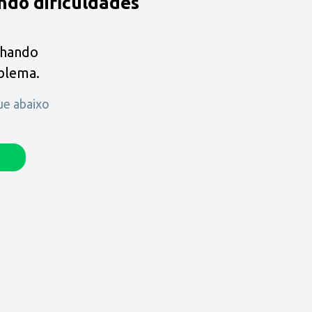
ndo dificuldades
lhando
oblema.
que abaixo