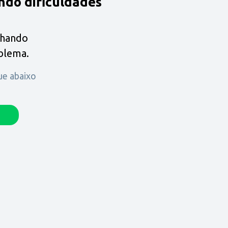
ndo dificuldades
lhando
oblema.
que abaixo