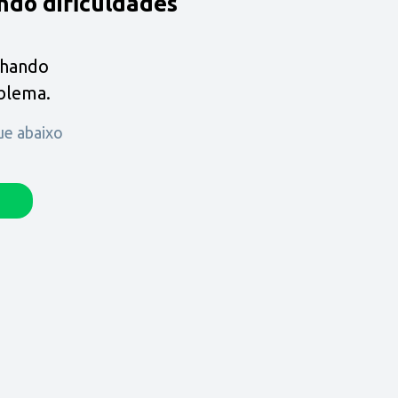
ndo dificuldades
lhando
oblema.
que abaixo