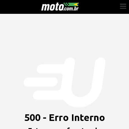
Cadastre-se
Entrar
Vender
Painel do Revendedor
Anuncie sua moto
500 - Erro Interno