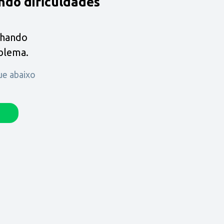
ndo dificuldades
lhando
oblema.
que abaixo