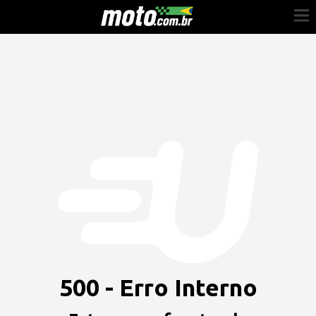
Cadastre-se
Entrar
Vender
Painel do Revendedor
Anuncie sua moto
500 - Erro Interno