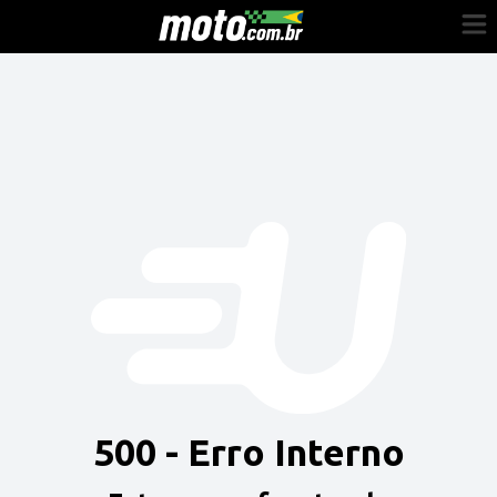
Cadastre-se
Entrar
Vender
Painel do Revendedor
Anuncie sua moto
500 - Erro Interno