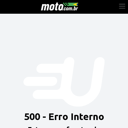
Cadastre-se
Entrar
Vender
Painel do Revendedor
Anuncie sua moto
500 - Erro Interno