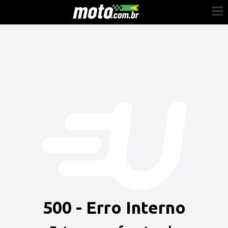
Cadastre-se
Entrar
Vender
Painel do Revendedor
Anuncie sua moto
500 - Erro Interno