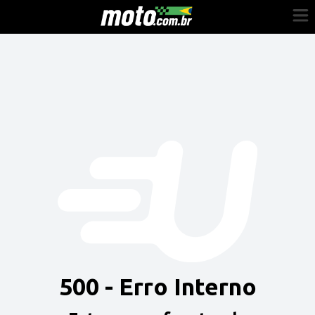
Cadastre-se
Entrar
Vender
Painel do Revendedor
Anuncie sua moto
500 - Erro Interno