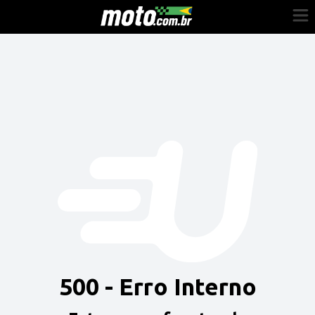
Cadastre-se
Entrar
Vender
Painel do Revendedor
Anuncie sua moto
500 - Erro Interno