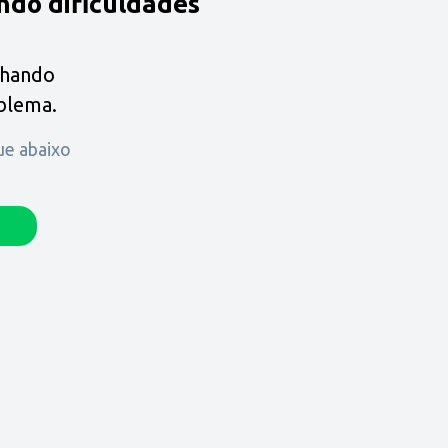
ndo dificuldades
lhando
oblema.
que abaixo