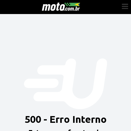
Cadastre-se
Entrar
Vender
Painel do Revendedor
Anuncie sua moto
500 - Erro Interno