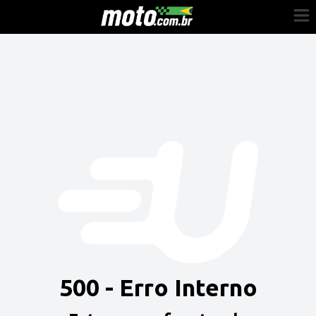
Cadastre-se
Entrar
Vender
Painel do Revendedor
Anuncie sua moto
500 - Erro Interno