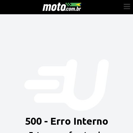
Cadastre-se
Entrar
Vender
Painel do Revendedor
Anuncie sua moto
500 - Erro Interno