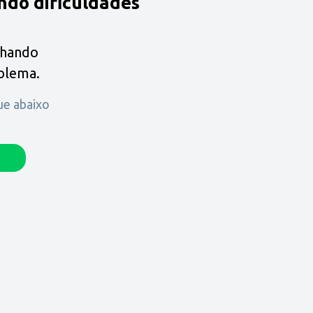
ndo dificuldades
lhando
oblema.
que abaixo