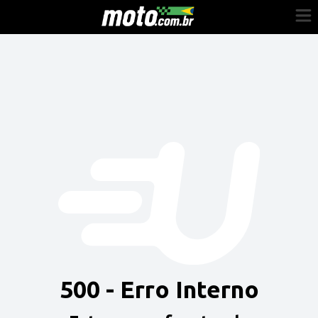
Cadastre-se
Entrar
Vender
Painel do Revendedor
Anuncie sua moto
500 - Erro Interno