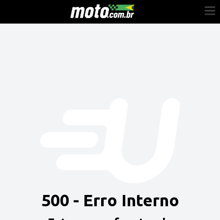
Cadastre-se
Entrar
Vender
Painel do Revendedor
Anuncie sua moto
500 - Erro Interno