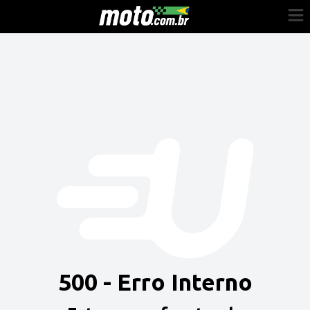
Cadastre-se
Entrar
Vender
Painel do Revendedor
Anuncie sua moto
500 - Erro Interno