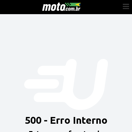
Cadastre-se
Entrar
Vender
Painel do Revendedor
Anuncie sua moto
500 - Erro Interno