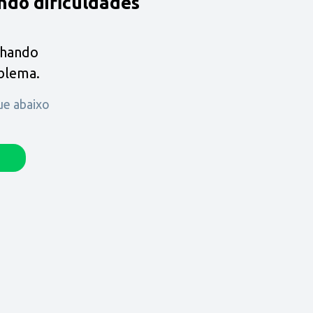
ndo dificuldades
lhando
oblema.
que abaixo