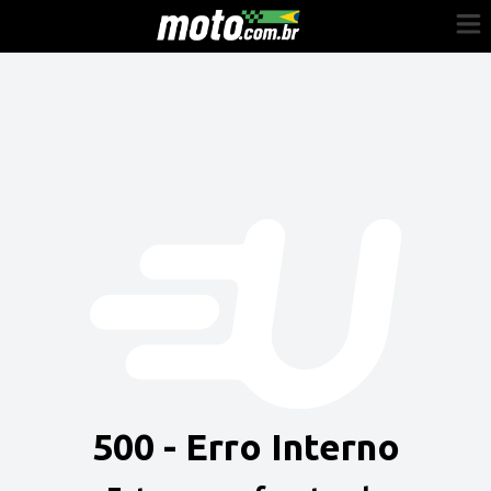
Cadastre-se
Entrar
Vender
Painel do Revendedor
Anuncie sua moto
500 - Erro Interno