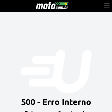
Cadastre-se
Entrar
Vender
Painel do Revendedor
Anuncie sua moto
500 - Erro Interno