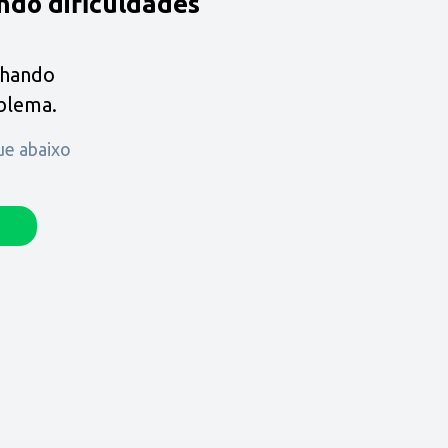
ndo dificuldades
lhando
oblema.
que abaixo