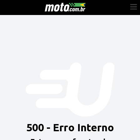
Cadastre-se
Entrar
Vender
Painel do Revendedor
Anuncie sua moto
500 - Erro Interno