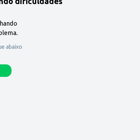
ndo dificuldades
lhando
oblema.
que abaixo