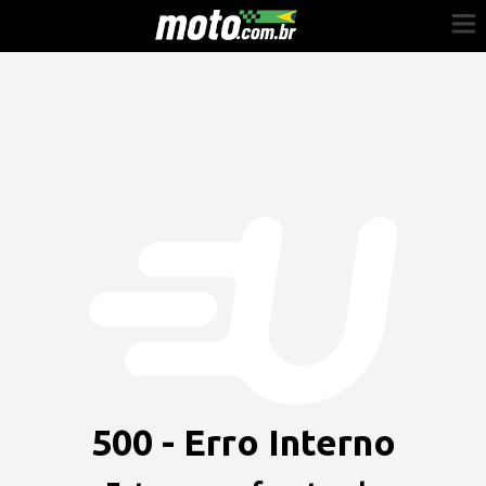
Cadastre-se
Entrar
Vender
Painel do Revendedor
Anuncie sua moto
500 - Erro Interno