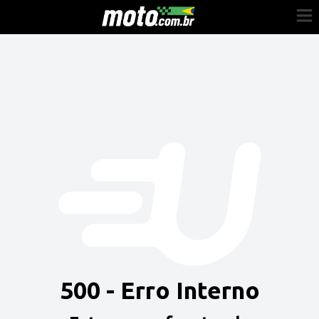
Cadastre-se
Entrar
Vender
Painel do Revendedor
Anuncie sua moto
500 - Erro Interno