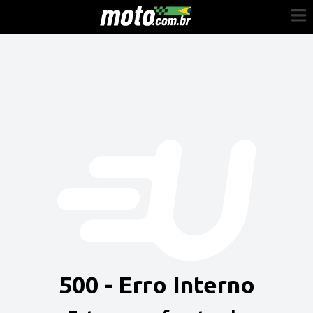
Cadastre-se
Entrar
Vender
Painel do Revendedor
Anuncie sua moto
500 - Erro Interno