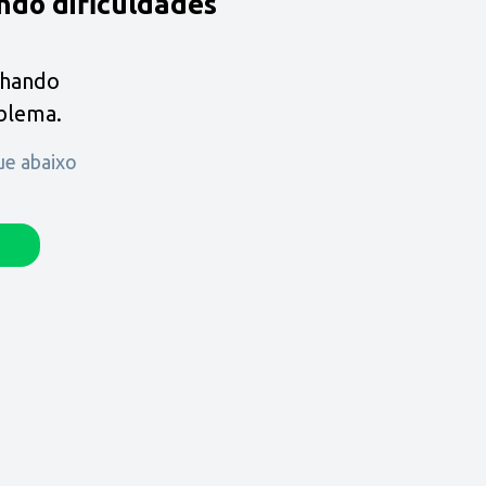
ndo dificuldades
lhando
oblema.
que abaixo