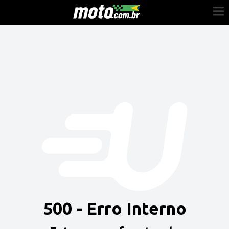
Cadastre-se
Entrar
Vender
Painel do Revendedor
Anuncie sua moto
500 - Erro Interno