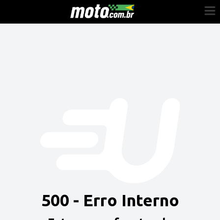
Cadastre-se
Entrar
Vender
Painel do Revendedor
Anuncie sua moto
500 - Erro Interno