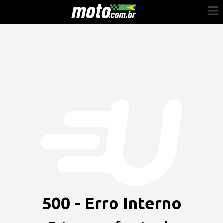
Cadastre-se
Entrar
Vender
Painel do Revendedor
Anuncie sua moto
500 - Erro Interno