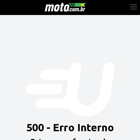
Cadastre-se
Entrar
Vender
Painel do Revendedor
Anuncie sua moto
500 - Erro Interno