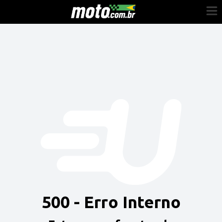
Cadastre-se
Entrar
Vender
Painel do Revendedor
Anuncie sua moto
500 - Erro Interno