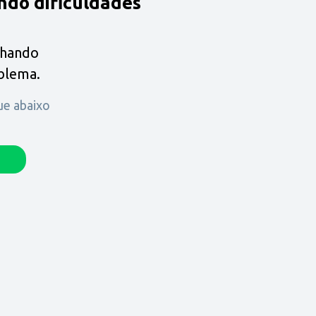
ndo dificuldades
lhando
oblema.
que abaixo