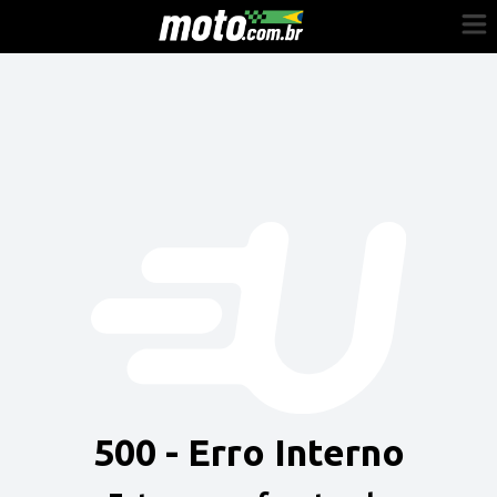
Cadastre-se
Entrar
Vender
Painel do Revendedor
Anuncie sua moto
500 - Erro Interno