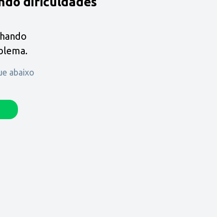
ndo dificuldades
lhando
oblema.
que abaixo