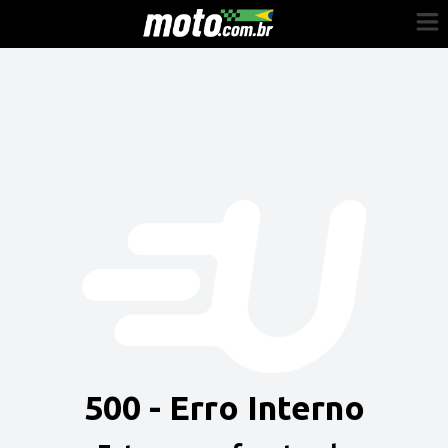
Cadastre-se
Entrar
Vender
Painel do Revendedor
Anuncie sua moto
500 - Erro Interno