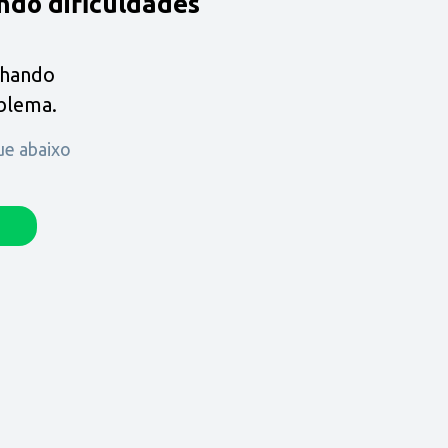
ndo dificuldades
lhando
oblema.
que abaixo