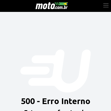
Cadastre-se
Entrar
Vender
Painel do Revendedor
Anuncie sua moto
500 - Erro Interno