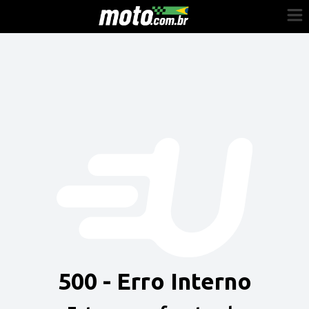
Cadastre-se
Entrar
Vender
Painel do Revendedor
Anuncie sua moto
500 - Erro Interno