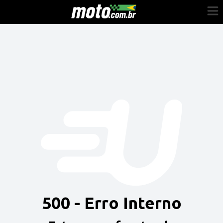
Cadastre-se
Entrar
Vender
Painel do Revendedor
Anuncie sua moto
500 - Erro Interno