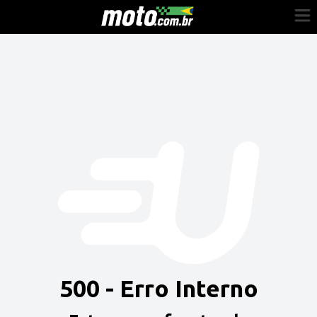
Cadastre-se
Entrar
Vender
Painel do Revendedor
Anuncie sua moto
500 - Erro Interno