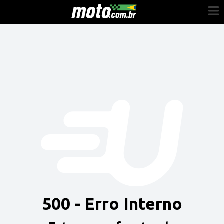
Cadastre-se
Entrar
Vender
Painel do Revendedor
Anuncie sua moto
500 - Erro Interno