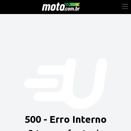
Cadastre-se
Entrar
Vender
Painel do Revendedor
Anuncie sua moto
500 - Erro Interno