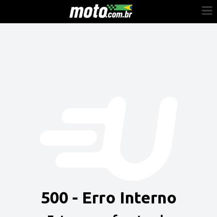
Cadastre-se
Entrar
Vender
Painel do Revendedor
Anuncie sua moto
500 - Erro Interno