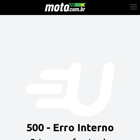
Cadastre-se
Entrar
Vender
Painel do Revendedor
Anuncie sua moto
500 - Erro Interno