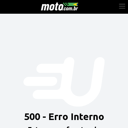
Cadastre-se
Entrar
Vender
Painel do Revendedor
Anuncie sua moto
500 - Erro Interno