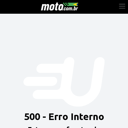
Cadastre-se
Entrar
Vender
Painel do Revendedor
Anuncie sua moto
500 - Erro Interno